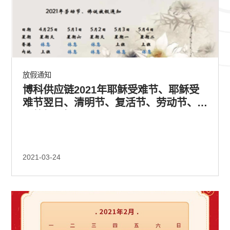
放假通知
博科供应链2021年耶稣受难节、耶稣受
难节翌日、清明节、复活节、劳动节、佛
诞放假通知
2021-03-24