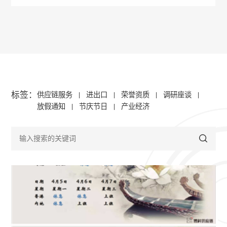
标签：
供应链服务
进出口
荣誉资质
调研座谈
|
|
|
|
放假通知
节庆节日
产业经济
|
|