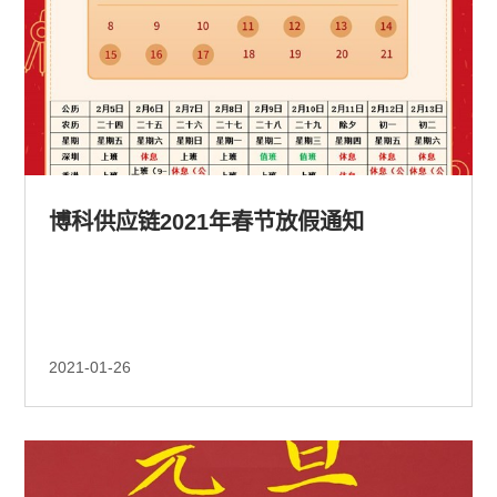
博科供应链2021年春节放假通知
2021-01-26