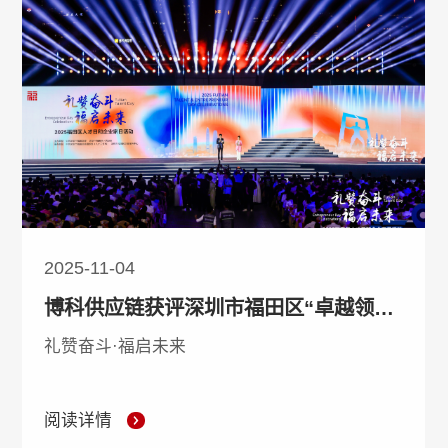
联系我们
简体中文
2026-07-28
2026-07-28
2026-01-30
2025-12-26
2025-12-25
2025-12-15
2025-11-05
2025-11-04
2025-10-30
2025-10-29
2025-09-29
2025-09-18
2025-09-03
2025-08-29
2025-08-18
2025-08-13
2025-07-23
2025-05-27
2025-05-14
2025-05-14
2025-04-27
2025-04-12
2025-04-12
2025-04-11
2025-04-11
2025-03-27
2025-03-14
2025-03-04
2025-02-27
2025-01-14
2024-12-26
2024-11-28
2024-11-04
2024-10-29
2024-09-27
2024-09-23
2024-09-11
2024-06-27
2024-04-26
2024-02-27
2023-10-27
2023-10-26
2023-09-27
2023-08-29
2023-07-28
2026年上半年重要外贸数据一览
2025年全年重要外贸数据一览
2025年前11个月重要外贸数据一览
博科供应链深圳仓库搬迁通知
2025年9月及前三季度重要外贸数据一览
2025年前7个月重要外贸数据一览
博科供应链2025年9-10月放假通知
2025年上半年重要外贸数据一览
2025年前4个月重要外贸数据一览
博科供应链2025年6-7月放假通知
2025年第一季度重要外贸数据一览
博科春茗会期间业务安排告知函
博科供应链2025年4-5月放假通知
2024年前10个月重要外贸数据一览
2024年9月及前三季度重要外贸数据一览
2024年前5个月重要外贸数据一览
2024年3月及一季度重要外贸数据一览
关于假冒我司进行不法活动的严正声明
博科供应链助力IC豫商会2025龙抬头春茗盛典圆满落幕！
博科供应链2025年营销中心誓师大会成功召开
再添荣誉！博科供应链荣登2024广东企业500强系列榜单
博科集团2023半年度销售工作总结会议圆满举行！
“芯”突破 创未来 | 博科供应链2025春茗盛典系列活动圆满举行
山河远阔 共赴征途｜博科供应链2026年度优秀员工之旅
博科供应链获评深圳市福田区“卓越领航企业”
三榜齐登！博科供应链蝉联广东企业500强系列榜单
重要提示：自4月12日起对美关税税率提高至125%，后续美方加税将不予理会
博科供应链蝉联广东省民营企业100强、服务业50强
捷报频传！博科登榜深圳企业500强，排名大幅跃升
博科供应链荣登2024深圳企业500强第85位！
铭记历史，吾辈自强 | 博科供应链组织观看九三盛大阅兵直播
博科高级总裁张璟接受《新一代 · 朋友圈》专访 | 价值引领与创新驱动的双向成长
博科深圳仓搬迁升级，开启智慧供应链服务新篇章
重要提示：关于调整对原产于美国的进口商品加征关税措施的公告
实力见证！博科供应链蝉联广东省民营企业100强、服务业50强
博科供应链连续多年荣登中国服务业企业500强榜单！
国务院关税税则委员会：调整对原产于美国的进口商品加征关税措施
重要提示：关于调整对原产于美国的进口商品加征关税措施的公告
海关总署关税征管司最新发布：关于非优惠原产地规则的解读
对美加征关税措施执行公告：海关总署公告2025年第58号
重要提示：对美加征关税率提升至84%，4月10日12点01分起执行！
蝉联荣誉，排名提升！博科供应链登榜中国服务业企业500强
警惕网络诈骗陷阱！涉及跨境电商、网店代运营等......
乘势而上，再获殊荣：博科供应链蝉联2023广东500强系列榜单！
博科供应链获深圳海关“经核准出口商”认定
从大漠长风到江南烟雨，从漓江秀色到渝城灯火
2026年上半年，我国出口集成电路1.23万亿元，
2025年，我国集成电路进口总值3.04万亿元，同
全面焕新，赋能未来
今年前11个月，深圳进口集成电路7363亿元，增
敬请各位合作伙伴提前安排好工作事宜
在一年内继续暂停实施24%的对美加征关税税
礼赞奋斗·福启未来
今年前三季度，深圳进口集成电路5917.5亿元，
聚力前行，乘势而上。
得风气之先、立开放潮头
服务至上，砥砺前行
弘扬爱国主义精神，增强团队凝聚力与民族自豪
2025年1—7月，我国出口集成电路7784.5亿元，
2025年国庆节、中秋节、重阳节放假具体安排
在90天内继续暂停实施24%的对美加征关税税
2025年上半年，我国出口集成电路6502.6亿元，
2025年1-4月，我国出口集成电路4051.5亿元，
自2025年5月14日12时01分起，调整对原产于美
2025年端午节、香港特别行政区成立纪念日放假
2025年1-3月，我国出口集成电路2934.8亿元，
集成电路（税目8542）未列入清单，适用四位税
为避免申报争议，敬请各位客户和供应商明晰并
对美加征的84%关税怎么征？不加征本次加征关
敬请各位客户和供应商明晰并规范货物的产地标
未来已来，征程再起
3月22-23日期间，博科供应链将举行春茗盛典系
凝聚乡情力量，共襄发展盛举
2025年清明节、耶稣受难节、耶稣受难节翌日、
全力以赴稳增长、促发展
剖析企业文化的内生动力,诠释价值观的责任与
2024年1-10月，我国出口集成电路9311.7亿元，
前三季度，我国出口集成电路8380.9亿元，增长
持续锻造服务优势、努力争创一流企业
持续深耕，厚植创新
实现企业竞争力和发展质量新突破
排名第312位，较上年提升12位。
2024年1-5月，我国出口集成电路4447.3亿元，
2024年一季度，我国进出口总值14313.4亿美
随着电商经济发展，越来越多的人在网上开店做
敬请广大社会公众提高警惕，谨防上当受骗。
强化龙头引领，推动产业升级
跻身深圳企业500强榜单第91位，较去年提升56
博科供应链能够更灵活地安排货物出口、提高通
为深入总结上半年工作情况、全面部署下半年工
增长88.7%；进口集成电路2.06万亿元，增长
比增长10.7%；集成电路出口总值1.44万亿元，
长19.7%
率，保留10%的对美加征关税税率
增长17.7%
感
增长21.8%；进口集成电路16427.1亿元，增长
率，保留10%的对美加征关税税率。
增长20.3%；进口集成电路13752.5亿元，增长
增长14.7%；进口集成电路8841.7亿元，增长
国的进口商品加征关税措施
安排
增长12%；进口集成电路6344.8亿元，增长4.3%
号改变标准。
规范货物的产地标签，建议向原厂取得相关原产
税的货物有什么要求？
签，建议向原厂取得相关原产地证书
列活动
复活节、劳动节、佛诞放假具体安排
坚守
增长21.4%；进口集成电路2.24万亿元，增长
22%；进口集成电路1.99万亿元，增长13.5%
增长25.5%；进口集成电路1.05万亿元，增长
元，同比增长1.5%；高基数致3月出口增速转负
生意，而横行的骗局就是瞄准了诸多电商新手急
位，实现了企业综合实力和品牌价值的大步跃进
关效率，帮助客户缩短交易周期、降低运营成
作计划，6月30日—7月3日，“博科集团2023半年
50.1%
同比增长27.4%
9.2%
8.3%
6.5%
地证明。
13%
17.1%
于求成、低投入高回报的心理。
本、提高出口效益，为企业进一步开拓国际市场
度销售工作总结会议”在深圳圆满举行。
阅读详情
阅读详情
阅读详情
阅读详情
阅读详情
阅读详情
阅读详情
阅读详情
阅读详情
阅读详情
阅读详情
阅读详情
阅读详情
阅读详情
阅读详情
阅读详情
阅读详情
阅读详情
阅读详情
阅读详情
阅读详情
阅读详情
阅读详情
阅读详情
阅读详情
阅读详情
阅读详情
阅读详情
阅读详情
阅读详情
阅读详情
阅读详情
阅读详情
阅读详情
阅读详情
阅读详情
阅读详情
阅读详情
阅读详情
阅读详情
阅读详情
阅读详情
阅读详情
阅读详情
阅读详情
和高质量发展增添动力。