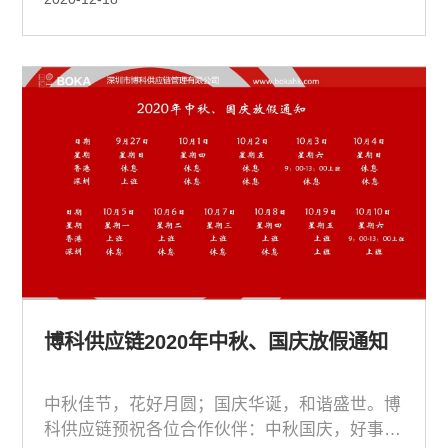
博科供应链2020年中秋、国庆放假通知
中秋佳节，花好月圆；国庆华诞，和谐盛世。博
科供应链预祝各位合作伙伴：中秋国庆，好事连