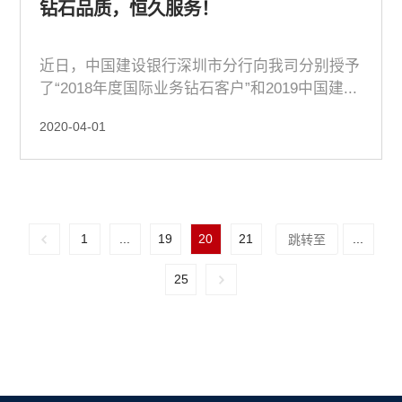
钻石品质，恒久服务！
近日，中国建设银行深圳市分行向我司分别授予
了“2018年度国际业务钻石客户”和2019中国建...
2020-04-01
1
...
19
20
21
...
25