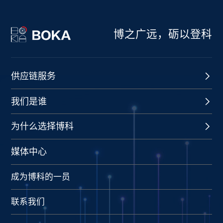
博之广远，砺以登科
供应链服务
我们是谁
为什么选择博科
媒体中心
成为博科的一员
联系我们