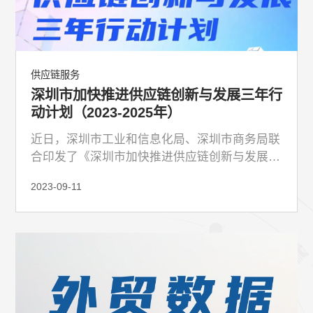
供应链服务
深圳市加快推进供应链创新与发展三年行
动计划（2023-2025年）
近日，深圳市工业和信息化局、深圳市商务局联
合印发了《深圳市加快推进供应链创新与发展三
年行动计划(2023-2025年)》
2023-09-11