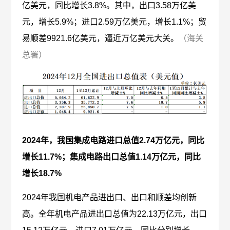
亿美元，同比增长3.8%。其中，出口3.58万亿美
元，增长5.9%；进口2.59万亿美元，增长1.1%；贸
易顺差9921.6亿美元，逼近万亿美元大关。
（海关
总署）
2024年，我国集成电路进口总值2.74万亿元，同比
增长11.7%；集成电路出口总值1.14万亿元，同比
增长18.7%
2024年我国机电产品进出口、出口和顺差均创新
高。全年机电产品进出口总值为22.13万亿元，出口