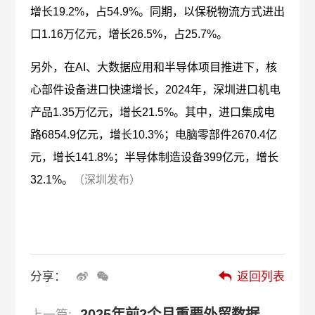
增长19.2%，占54.9%。同期，以保税物流方式进出
口1.16万亿元，增长26.5%，占25.7%。
另外，在AI、大数据应用和半导体项目推进下，核
心部件设备进口快速增长，2024年，深圳进口机电
产品1.35万亿元，增长21.5%。其中，进口集成电
路6854.9亿元，增长10.3%；电脑零部件2670.4亿
元，增长141.8%；半导体制造设备399亿元，增长
32.1%。
（深圳发布）
分享：
返回列表
2025年前2个月重要外贸数据一览